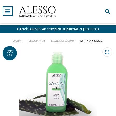
0
INICIO
PRODUCTOS
CARRITO
♥ ¡ENVÍO GRATIS en compras superiores a $60.000! ♥
Inicio
-
COSMÉTICA
-
Cuidado facial
-
GEL POST SOLAR
30
%
OFF